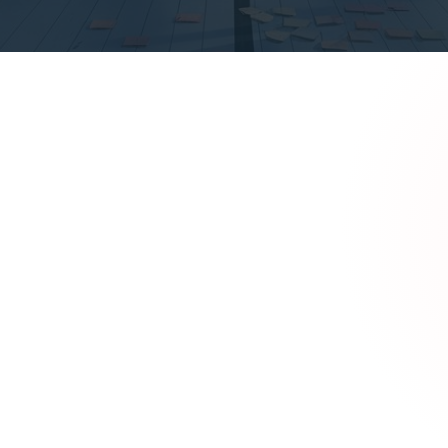
on
Construction Industry
B