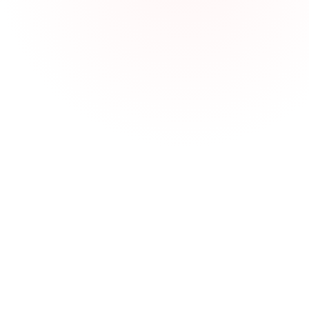
taken per ploeg/zone,
open blokkades,
afspraken met onderaannemers,
en één KPI die ertoe doet (bv. “fir
Cont