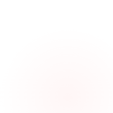
Veiligheid & risico’s
: “Wat kan 
Planning & knelpunten
: wie doe
Kwaliteit & afwijkingen
: mini-ch